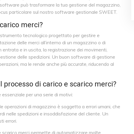
n software può trasformare la tua gestione del magazzino,
un focus particolare sul nostro software gestionale SWEET.
scarico merci?
strumento tecnologico progettato per gestire e
azione delle merci all’interno di un magazzino o di
n entrata e in uscita, la registrazione dei movimenti,
 gestione delle spedizioni. Un buon software di gestione
operazioni, ma le rende anche più accurate, riducendo al
l processo di carico e scarico merci?
 essenziale per una serie di motivi:
le operazioni di magazzino è soggetta a errori umani, che
rdi nelle spedizioni e insoddisfazione del cliente. Un
 errori.
 e scarico merci permette di automatizzare molte