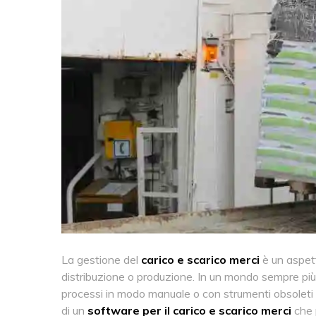
La gestione del
carico e scarico merci
è un aspett
distribuzione o produzione. In un mondo sempre più or
processi in modo manuale o con strumenti obsoleti 
di un
software per il carico e scarico merci
che 