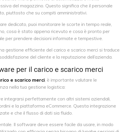
lessiva del magazzino. Questo significa che il personale
to, piuttosto che su compiti amministrativi.
re dedicato, puoi monitorare le scorte in tempo reale,
, cosa è stato appena ricevuto e cosa è pronto per
ziale per prendere decisioni informate e tempestive.
a gestione efficiente del carico e scarico merci si traduce
a soddisfazione del cliente e la reputazione dell’azienda.
ware per il carico e scarico merci
rico e scarico merci
, è importante valutare le
za nella tua gestione logistica:
e integrarsi perfettamente con altri sistemi aziendali,
i ordini e la piattaforma eCommerce. Questa integrazione
te e che il flusso di dati sia fluido.
ntale. Il software deve essere facile da usare, in modo
lizzarlo con efficacia senza bisogno di lunghe sessioni di