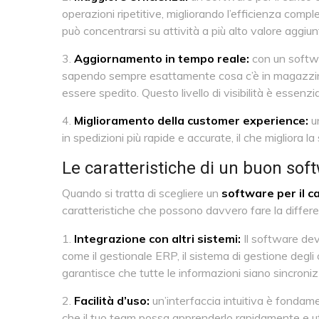
operazioni ripetitive, migliorando l’efficienza comp
può concentrarsi su attività a più alto valore aggiun
Aggiornamento in tempo reale:
con un softwa
sapendo sempre esattamente cosa c’è in magazzino
essere spedito. Questo livello di visibilità è essen
Miglioramento della customer experience:
un
in spedizioni più rapide e accurate, il che migliora l
Le caratteristiche di un buon soft
Quando si tratta di scegliere un
software per il ca
caratteristiche che possono davvero fare la differen
Integrazione con altri sistemi:
Il software dev
come il gestionale ERP, il sistema di gestione degl
garantisce che tutte le informazioni siano sincronizza
Facilità d’uso:
un’interfaccia intuitiva è fondame
che il tuo team possa apprenderlo rapidamente e uti