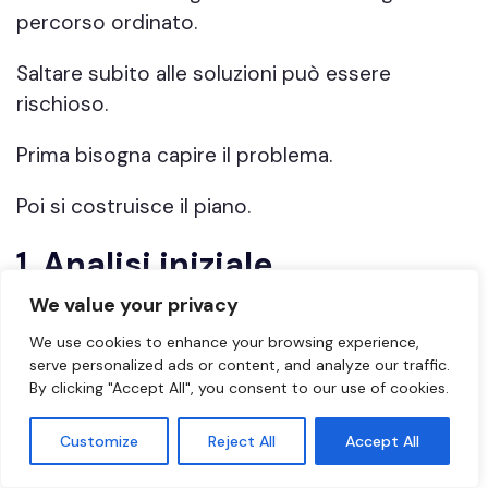
percorso ordinato.
Saltare subito alle soluzioni può essere
rischioso.
Prima bisogna capire il problema.
Poi si costruisce il piano.
1. Analisi iniziale
We value your privacy
La prima fase serve a comprendere il contesto
aziendale.
We use cookies to enhance your browsing experience,
serve personalized ads or content, and analyze our traffic.
By clicking "Accept All", you consent to our use of cookies.
Si analizzano:
tipologia di prodotti;
Customize
Reject All
Accept All