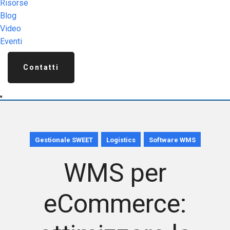
Risorse
Blog
Video
Eventi
Contatti
Gestionale SWEET
Logistics
Software WMS
WMS per
eCommerce: