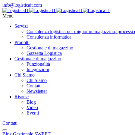
info@logisticait.com
Menu
Servizi
Consulenza logistica per migliorare magazzino, processi 
Consulenza informatica
Prodotti
Gestionale di magazzino
Gazzetta Logistica
Gestionale di magazzino
Funzionalità
Integrazioni
Chi Siamo
Chi Siamo
Contatti
Newsletter
Risorse
Blog
Video
Eventi
Contatti
Blog
Gestionale SWEET