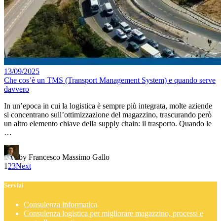
13/09/2025
Che cos’è un TMS (Transport Management System) e quando serve
davvero
In un’epoca in cui la logistica è sempre più integrata, molte aziende
si concentrano sull’ottimizzazione del magazzino, trascurando però
un altro elemento chiave della supply chain: il trasporto. Quando le
…
by Francesco Massimo Gallo
1
2
3
Next
Servizi
Consulenza informatica
Consulenza logistica per migliorare magazzino, processi e