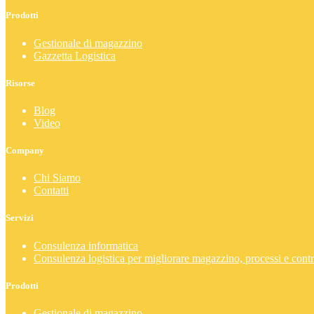
Prodotti
Gestionale di magazzino
Gazzetta Logistica
Risorse
Blog
Video
Company
Chi Siamo
Contatti
Servizi
Consulenza informatica
Consulenza logistica per migliorare magazzino, processi e contr
Prodotti
Gestionale di magazzino