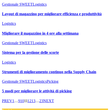
Gestionale SWEET
Logistics
Layout di magazzino per migliorare efficienza e produttività
Logistics
Migliorare il magazzino in 4 ore alla settimana
Gestionale SWEET
Logistics
Sistema per la gestione delle scorte
Logistics
Strumenti di miglioramento continuo nella Supply Chain
Gestionale SWEET
Logistics
Picking
5 modi per migliorare le attività di picking
PREV
1
…
9
10
11
12
13
…
23
NEXT