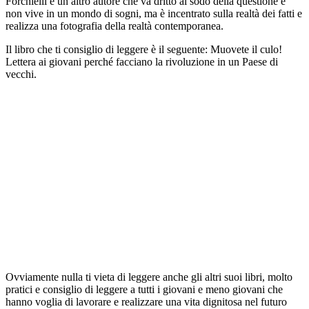
Forchielli è un altro autore che va dritto al sodo della questione e
non vive in un mondo di sogni, ma è incentrato sulla realtà dei fatti e
realizza una fotografia della realtà contemporanea.
Il libro che ti consiglio di leggere è il seguente: Muovete il culo!
Lettera ai giovani perché facciano la rivoluzione in un Paese di
vecchi.
Ovviamente nulla ti vieta di leggere anche gli altri suoi libri, molto
pratici e consiglio di leggere a tutti i giovani e meno giovani che
hanno voglia di lavorare e realizzare una vita dignitosa nel futuro