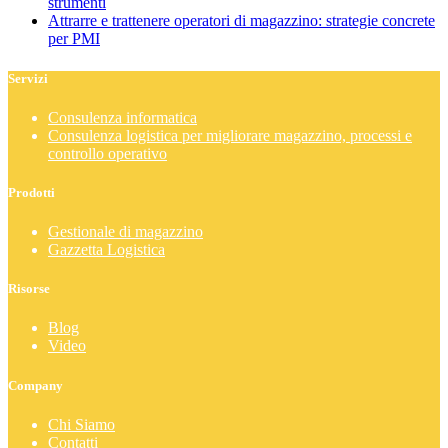
strumenti
Attrarre e trattenere operatori di magazzino: strategie concrete
per PMI
Servizi
Consulenza informatica
Consulenza logistica per migliorare magazzino, processi e
controllo operativo
Prodotti
Gestionale di magazzino
Gazzetta Logistica
Risorse
Blog
Video
Company
Chi Siamo
Contatti