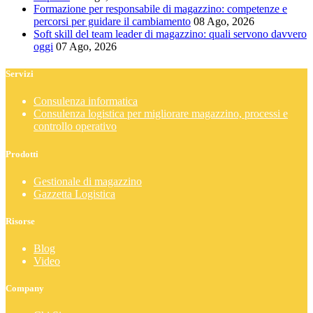
Formazione per responsabile di magazzino: competenze e
percorsi per guidare il cambiamento
08 Ago, 2026
Soft skill del team leader di magazzino: quali servono davvero
oggi
07 Ago, 2026
Servizi
Consulenza informatica
Consulenza logistica per migliorare magazzino, processi e
controllo operativo
Prodotti
Gestionale di magazzino
Gazzetta Logistica
Risorse
Blog
Video
Company